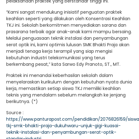
pelaksanaan praktek yang berstandar tinggi ini.
“Kami sangat mendukung inisiatif penguatan praktek
keahlian seperti yang dilakukan oleh Konsentrasi Keahlian
TKJ ini. Sekolah berkomitmen menyediakan sarana dan
prasarana terbaik agar anak-anak kami mampu bersaing.
Melalui penguasaan teknik instalasi dan penyambungan
serat optik ini, kami optimis lulusan SMK Bhakti Praja akan
menjadi tenaga kerja terampil yang siap mengisi
kebutuhan industri telekomunikasi yang terus
berkembang pesat,” kata Sarwo Edy Pranoto, ST., MT.
Praktek ini menandai keberhasilan sekolah dalam
menyelaraskan kurikulum dengan kebutuhan nyata dunia
kerja, memastikan setiap siswa TKJ memiliki keahlian
teknis yang mendalam sebelum melangkah ke jenjang
berikutnya. (*)
Source :
https://www.panturapost.com/pendidikan/2076826159/sisw
tkj-smk-bhakti-praja-dukuhwaru-unjuk-gigi-kuasai-
teknik-instalasi-dan-penyambungan-serat-optik-
standar-industri