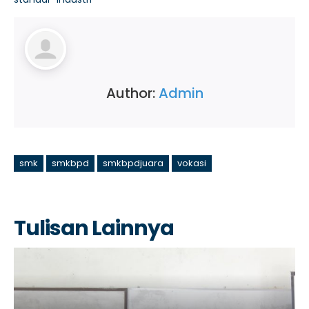
Author:
Admin
smk
smkbpd
smkbpdjuara
vokasi
Tulisan Lainnya