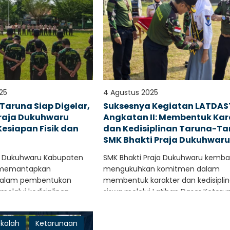
25
4 Agustus 2025
aruna Siap Digelar,
Suksesnya Kegiatan LATDA
Praja Dukuhwaru
Angkatan II: Membentuk Kar
esiapan Fisik dan
dan Kedisiplinan Taruna-Ta
a
SMK Bhakti Praja Dukuhwar
ja Dukuhwaru Kabupaten
SMK Bhakti Praja Dukuhwaru kembal
 memantapkan
mengukuhkan komitmen dalam
alam pembentukan
membentuk karakter dan kedisipli
melalui kedisiplinan.
siswa melalui Latihan Dasar Ketar
alon Taruna sekolah
(LATDASTAR) Angkatan II, yang..
ekolah
Ketarunaan