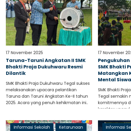
17 November 2025
17 November 20
Taruna-Taruni Angkatan II SMK
Pengukuhan T
Bhakti Praja Dukuhwaru Resmi
SMK Bhakti 
Dilantik
Matangkan K
Mental Sisw
SMK Bhakti Praja Dukuhwaru Tegal sukses
melaksanakan upacara pelantikan
SMK Bhakti Pra
Taruna dan Taruni Angkatan Ke-II tahun
Tegal semakin
2025. Acara yang penuh kehikmatan ini..
komitmennya d
karakter unggul 
Ratusan siswa c
tersebut..
Informasi Sekolah
Ketarunaan
Informasi S