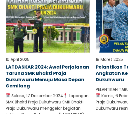
10 April 2025
18 Maret 2025
LATDASKAR 2024: Awal Perjalanan
Pelantikan T
Taruna SMK Bhakti Praja
Angkatan Ke-
Dukuhwaru Menuju Masa Depan
Dukuhwaru
Gemilang
PELANTIKAN TAR
Selasa, 17 Desember 2024
Lapangan
Kamis, 6 Febr
SMK Bhakti Praja Dukuhwaru SMK Bhakti
Praja Dukuhwaru
Praja Dukuhwaru menggelar kegiatan
Dukuhwaru resmi
Latihan Dasar Ketarunaan (LATDASKAR)..