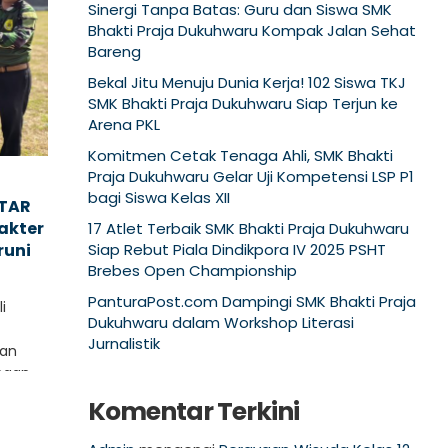
Sinergi Tanpa Batas: Guru dan Siswa SMK
Bhakti Praja Dukuhwaru Kompak Jalan Sehat
Bareng
Bekal Jitu Menuju Dunia Kerja! 102 Siswa TKJ
SMK Bhakti Praja Dukuhwaru Siap Terjun ke
Arena PKL
Komitmen Cetak Tenaga Ahli, SMK Bhakti
Praja Dukuhwaru Gelar Uji Kompetensi LSP P1
bagi Siswa Kelas XII
STAR
akter
17 Atlet Terbaik SMK Bhakti Praja Dukuhwaru
runi
Siap Rebut Piala Dindikpora IV 2025 PSHT
Brebes Open Championship
u
PanturaPost.com Dampingi SMK Bhakti Praja
i
Dukuhwaru dalam Workshop Literasi
Jurnalistik
nan
unaan
Komentar Terkini