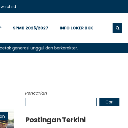
w.sch.id
P
SPMB 2026/2027
INFO LOKER BKK
enerasi unggul dan berkarakter.
Pencarian
Cari
aan
Postingan Terkini