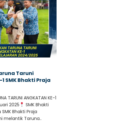
aruna Taruni
1 SMK Bhakti Praja
UNA TARUNI ANGKATAN KE-1
uari 2025
SMK Bhakti
 SMK Bhakti Praja
 melantik Taruna..