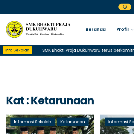
Beranda
Profil
Info Sekolah
SMK Bhakti Praja Dukuhwaru terus berkomitmen me
Kat : Ketarunaan
Informasi Sekolah
Ketarunaan
Informasi S