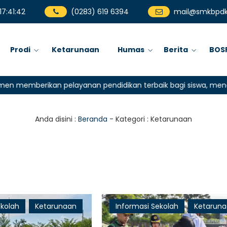
17
:
41
:
43
(0283) 619 6394
mail@smkbpdk
Prodi
Ketarunaan
Humas
Berita
BOS
mberikan pelayanan pendidikan terbaik bagi siswa, mencetak g
Anda disini :
Beranda
- Kategori :
Ketarunaan
ekolah
Ketarunaan
Informasi Sekolah
Ketarun