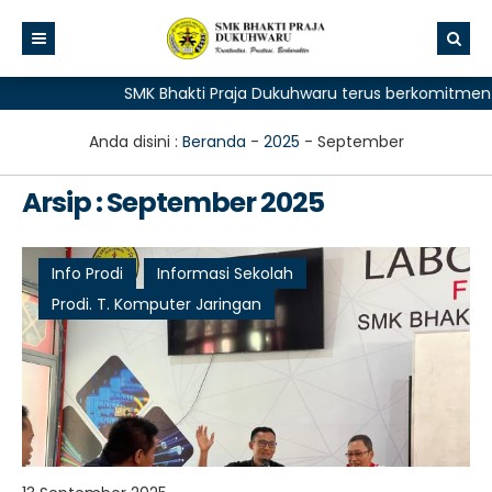
SMK Bhakti Praja Dukuhwaru terus berkomitmen mem
Anda disini :
Beranda
-
2025
-
September
Arsip : September 2025
Info Prodi
Informasi Sekolah
Prodi. T. Komputer Jaringan