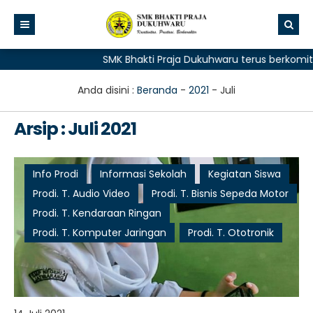
SMK Bhakti Praja Dukuhwaru terus berkomitm
Anda disini :
Beranda
-
2021
-
Juli
Arsip : Juli 2021
Info Prodi
Informasi Sekolah
Kegiatan Siswa
Prodi. T. Audio Video
Prodi. T. Bisnis Sepeda Motor
Prodi. T. Kendaraan Ringan
Prodi. T. Komputer Jaringan
Prodi. T. Ototronik