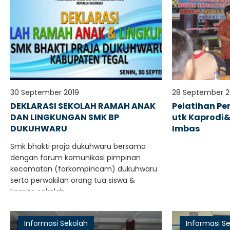
30 September 2019
28 September 2
DEKLARASI SEKOLAH RAMAH ANAK
Pelatihan P
DAN LINGKUNGAN SMK BP
utk Kaprodi&
DUKUHWARU
Imbas
Smk bhakti praja dukuhwaru bersama
dengan forum komunikasi pimpinan
kecamatan (forkompincam) dukuhwaru
serta perwakilan orang tua siswa &
komite sekolah..
Informasi Sekolah
Informasi S