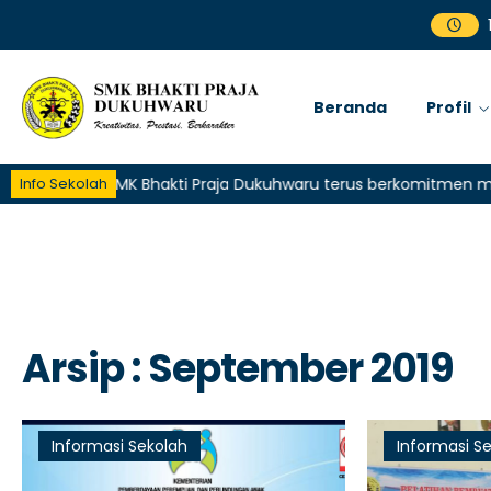
Beranda
Profil
Info Sekolah
SMK Bhakti Praja Dukuhwaru terus berkomitmen memberik
Arsip : September 2019
Informasi Sekolah
Informasi S