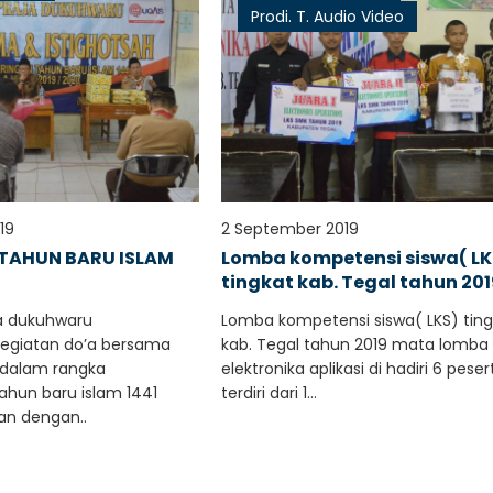
Prodi. T. Audio Video
19
2 September 2019
TAHUN BARU ISLAM
Lomba kompetensi siswa( LK
tingkat kab. Tegal tahun 20
ja dukuhwaru
Lomba kompetensi siswa( LKS) ting
egiatan do’a bersama
kab. Tegal tahun 2019 mata lomba
 dalam rangka
elektronika aplikasi di hadiri 6 peser
hun baru islam 1441
terdiri dari 1...
aan dengan..