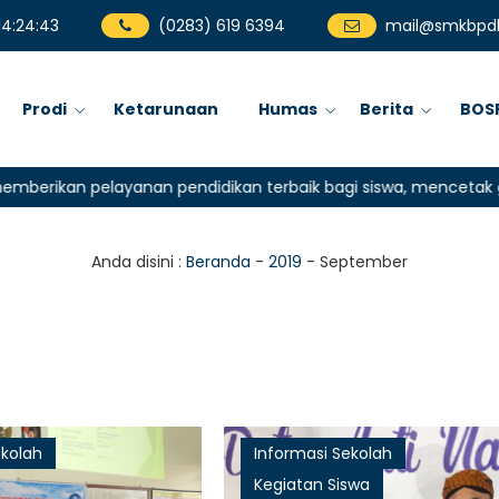
14
:
24
:
44
(0283) 619 6394
mail@smkbpdk
Prodi
Ketarunaan
Humas
Berita
BOS
an pelayanan pendidikan terbaik bagi siswa, mencetak generas
Anda disini :
Beranda
-
2019
-
September
ekolah
Informasi Sekolah
Kegiatan Siswa