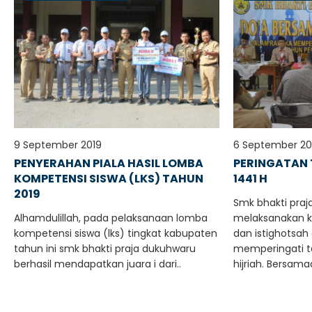
9 September 2019
6 September 20
PENYERAHAN PIALA HASIL LOMBA
PERINGATAN 
KOMPETENSI SISWA (LKS) TAHUN
1441 H
2019
Smk bhakti pra
Alhamdulillah, pada pelaksanaan lomba
melaksanakan k
kompetensi siswa (lks) tingkat kabupaten
dan istighotsah
tahun ini smk bhakti praja dukuhwaru
memperingati ta
berhasil mendapatkan juara i dari..
hijriah. Bersam