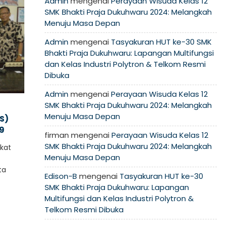
Admin
mengenai
Perayaan Wisuda Kelas 12
SMK Bhakti Praja Dukuhwaru 2024: Melangkah
Menuju Masa Depan
Admin
mengenai
Tasyakuran HUT ke-30 SMK
Bhakti Praja Dukuhwaru: Lapangan Multifungsi
dan Kelas Industri Polytron & Telkom Resmi
Dibuka
Admin
mengenai
Perayaan Wisuda Kelas 12
SMK Bhakti Praja Dukuhwaru 2024: Melangkah
Menuju Masa Depan
S)
19
firman
mengenai
Perayaan Wisuda Kelas 12
SMK Bhakti Praja Dukuhwaru 2024: Melangkah
kat
Menuju Masa Depan
ta
Edison-B
mengenai
Tasyakuran HUT ke-30
SMK Bhakti Praja Dukuhwaru: Lapangan
Multifungsi dan Kelas Industri Polytron &
Telkom Resmi Dibuka