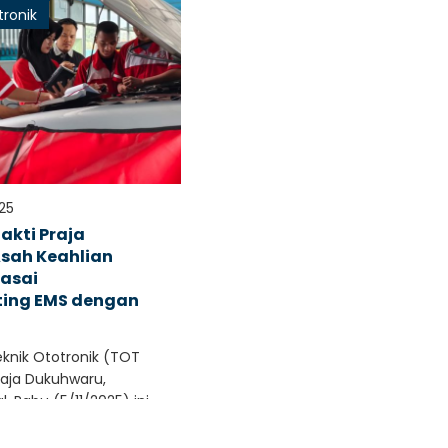
tronik
25
akti Praja
sah Keahlian
uasai
ting EMS dengan
eknik Ototronik (TOT
raja Dukuhwaru,
 Rabu (5/11/2025) ini
raktek vital dalam mata..