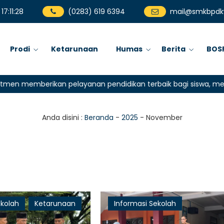
17
:
11
:
29
(0283) 619 6394
mail@smkbpdkw
Prodi
Ketarunaan
Humas
Berita
BOS
emberikan pelayanan pendidikan terbaik bagi siswa, mencetak 
Anda disini :
Beranda
-
2025
-
November
ekolah
Ketarunaan
Informasi Sekolah