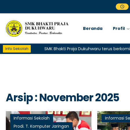
Beranda
Profil
Info Sekolah
SMK Bhakti Praja Dukuhwaru terus berkomitmen m
Arsip : November 2025
Informasi Sekolah
Informasi S
Prodi. T. Komputer Jaringan