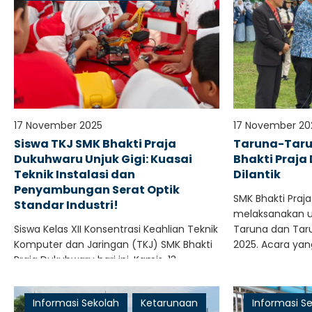
17 November 2025
17 November 20
Siswa TKJ SMK Bhakti Praja
Taruna-Tarun
Dukuhwaru Unjuk Gigi: Kuasai
Bhakti Praja
Teknik Instalasi dan
Dilantik
Penyambungan Serat Optik
SMK Bhakti Praj
Standar Industri!
melaksanakan u
Siswa Kelas XII Konsentrasi Keahlian Teknik
Taruna dan Taru
Komputer dan Jaringan (TKJ) SMK Bhakti
2025. Acara yan
Praja Dukuhwaru hari ini, Kamis, 13
November 2025, menyelesaikan praktek..
Informasi Sekolah
Ketarunaan
Informasi S