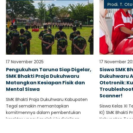
Prodi. T. Oto
17 November 2025
17 November 20
Pengukuhan Taruna Siap Digelar,
Siswa SMK Bh
SMK Bhakti Praja Dukuhwaru
Dukuhwaru A
Matangkan Kesiapan Fisik dan
Ototronik: K
Mental Siswa
Troubleshoo
Scanner!
SMK Bhakti Praja Dukuhwaru Kabupaten
Tegal semakin memantapkan
Siswa Kelas XI T
komitmennya dalam pembentukan
KI) SMK Bhakti P
karakter unggul melalui kedisiplinan.
Kabupaten Tegal,
Ratusan siswa calon Taruna sekolah
mengikuti sesi p
tersebut..