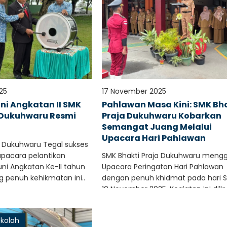
25
17 November 2025
i Angkatan II SMK
Pahlawan Masa Kini: SMK Bh
 Dukuhwaru Resmi
Praja Dukuhwaru Kobarkan
Semangat Juang Melalui
Upacara Hari Pahlawan
a Dukuhwaru Tegal sukses
pacara pelantikan
SMK Bhakti Praja Dukuhwaru mengg
ni Angkatan Ke-II tahun
Upacara Peringatan Hari Pahlawan
g penuh kehikmatan ini..
dengan penuh khidmat pada hari S
10 November 2025. Kegiatan ini diikut
ekolah