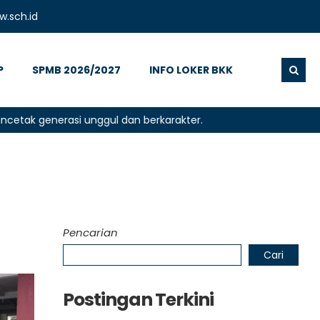
.sch.id
P
SPMB 2026/2027
INFO LOKER BKK
generasi unggul dan berkarakter.
Pencarian
Cari
Postingan Terkini