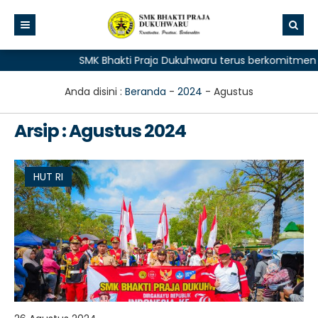
SMK Bhakti Praja Dukuhwaru terus berkomitmen me
Anda disini :
Beranda
-
2024
-
Agustus
Arsip : Agustus 2024
HUT RI