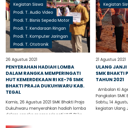
Kegiatan Siswa
Kegiatan Si
Prodi. T. Audio Video
Prodi. T. Bisnis Sepeda Motor
Prodi. T. Kendaraan Ringan
Prodi. T. Komputer Jaringan
Prodi. T. Ototronik
26 Agustus 2021
21 Agustus 2021
PENYERAHAN HADIAH LOMBA
ULANG JANJI 
DALAM RANGKA MEMPERINGATI
SMK BHAKTI
HUT KEMERDEKAAN RI KE-76 SMK
TAHUN 2021
BHAKTI PRAJA DUKUHWARU KAB.
Ambalan Ki Ag
TEGAL
Pangkalan SMK B
Kamis, 26 Agustus 2021 SMK Bhakti Praja
Sabtu, 14 Agust
Dukuhwaru menyerahkan hadiah lomba
kegiatan Ulang J
dalam rangka memperingati HUT RI ke-
76. Berdasarkan hasil peneliaan..