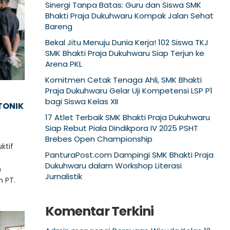
Sinergi Tanpa Batas: Guru dan Siswa SMK
Bhakti Praja Dukuhwaru Kompak Jalan Sehat
Bareng
Bekal Jitu Menuju Dunia Kerja! 102 Siswa TKJ
SMK Bhakti Praja Dukuhwaru Siap Terjun ke
Arena PKL
Komitmen Cetak Tenaga Ahli, SMK Bhakti
Praja Dukuhwaru Gelar Uji Kompetensi LSP P1
bagi Siswa Kelas XII
TONIK
17 Atlet Terbaik SMK Bhakti Praja Dukuhwaru
Siap Rebut Piala Dindikpora IV 2025 PSHT
Brebes Open Championship
ktif
PanturaPost.com Dampingi SMK Bhakti Praja
Dukuhwaru dalam Workshop Literasi
m
Jurnalistik
 PT.
Komentar Terkini