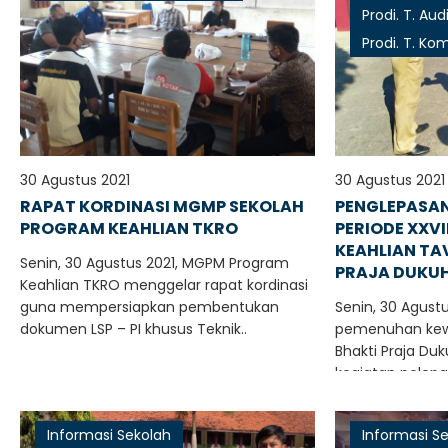
Prodi. T. Aud
Prodi. T. Ko
30 Agustus 2021
30 Agustus 2021
RAPAT KORDINASI MGMP SEKOLAH
PENGLEPASAN
PROGRAM KEAHLIAN TKRO
PERIODE XXVI
KEAHLIAN TA
Senin, 30 Agustus 2021, MGPM Program
PRAJA DUKUH
Keahlian TKRO menggelar rapat kordinasi
guna mempersiapkan pembentukan
Senin, 30 Agust
dokumen LSP – PI khusus Teknik..
pemenuhan kewa
Bhakti Praja D
kegiatan pelepas
Informasi Sekolah
Informasi S