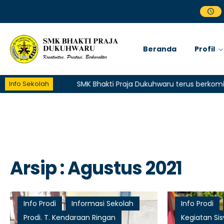
Beranda
Profil
Info Sekolah
SMK Bhakti Praja Dukuhwaru terus berkomitmen 
Arsip : Agustus 2021
Info Prodi
Informasi Sekolah
Info Prodi
Prodi. T. Kendaraan Ringan
Kegiatan Si