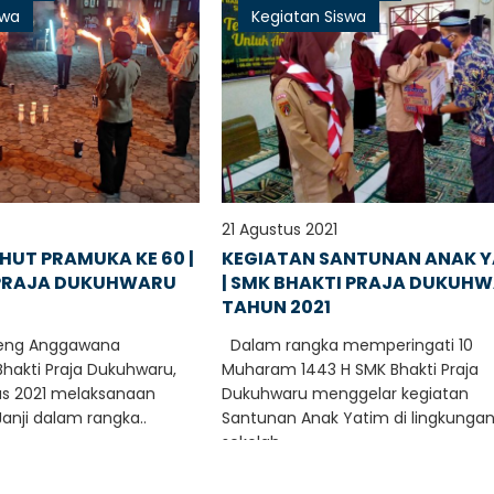
swa
Kegiatan Siswa
21 Agustus 2021
HUT PRAMUKA KE 60 |
KEGIATAN SANTUNAN ANAK 
 PRAJA DUKUHWARU
| SMK BHAKTI PRAJA DUKUH
TAHUN 2021
eng Anggawana
Dalam rangka memperingati 10
hakti Praja Dukuhwaru,
Muharam 1443 H SMK Bhakti Praja
us 2021 melaksanaan
Dukuhwaru menggelar kegiatan
anji dalam rangka..
Santunan Anak Yatim di lingkunga
sekolah...