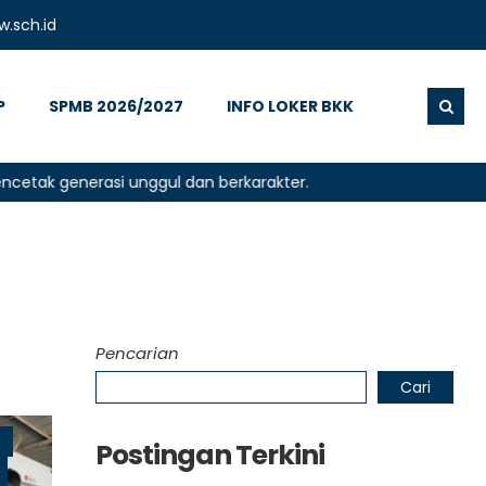
.sch.id
P
SPMB 2026/2027
INFO LOKER BKK
generasi unggul dan berkarakter.
Pencarian
Cari
h
Postingan Terkini