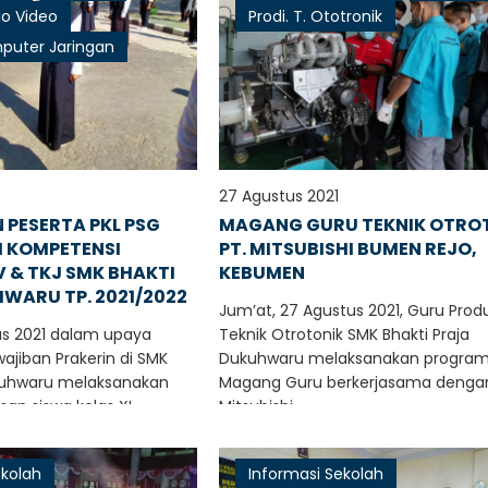
io Video
Prodi. T. Ototronik
mputer Jaringan
27 Agustus 2021
 PESERTA PKL PSG
MAGANG GURU TEKNIK OTRO
I KOMPETENSI
PT. MITSUBISHI BUMEN REJO,
V & TKJ SMK BHAKTI
KEBUMEN
WARU TP. 2021/2022
Jum’at, 27 Agustus 2021, Guru Produ
us 2021 dalam upaya
Teknik Otrotonik SMK Bhakti Praja
jiban Prakerin di SMK
Dukuhwaru melaksanakan progra
ukuhwaru melaksanakan
Magang Guru berkerjasama dengan
an siswa kelas XI..
Mitsubishi..
ekolah
Informasi Sekolah