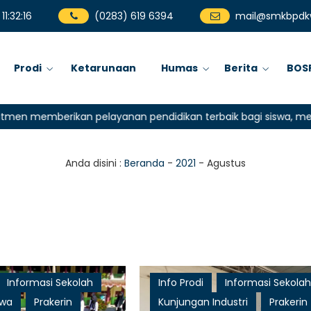
11
:
32
:
17
(0283) 619 6394
mail@smkbpdkw
Prodi
Ketarunaan
Humas
Berita
BOS
memberikan pelayanan pendidikan terbaik bagi siswa, mencetak 
Anda disini :
Beranda
-
2021
-
Agustus
Informasi Sekolah
Info Prodi
Informasi Sekola
swa
Prakerin
Kunjungan Industri
Prakerin