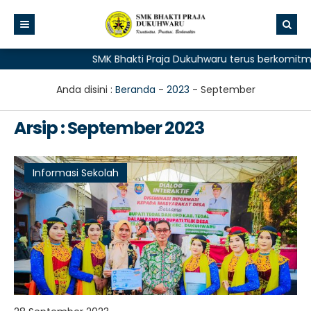
SMK Bhakti Praja Dukuhwaru terus berkomitmen
Anda disini :
Beranda
-
2023
-
September
Arsip : September 2023
Informasi Sekolah