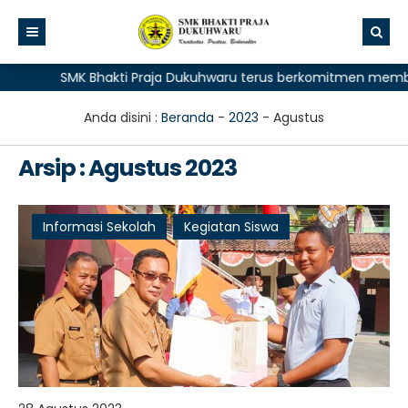
SMK Bhakti Praja Dukuhwaru terus berkomitmen memberika
Anda disini :
Beranda
-
2023
-
Agustus
Arsip : Agustus 2023
Informasi Sekolah
Kegiatan Siswa