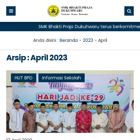
SMK Bhakti Praja Dukuhwaru terus berkomitmen m
Anda disini :
Beranda
-
2023
-
April
Arsip : April 2023
HUT BPD
Informasi Sekolah