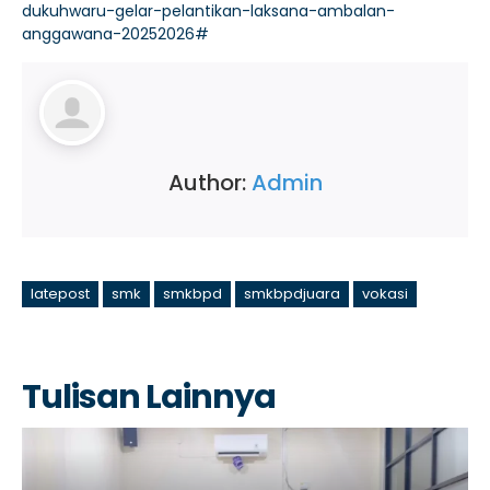
dukuhwaru-gelar-pelantikan-laksana-ambalan-
anggawana-20252026#
Author:
Admin
latepost
smk
smkbpd
smkbpdjuara
vokasi
Tulisan Lainnya